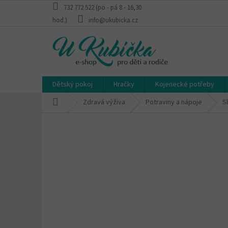
Přejít
732 772 522 (po - pá 8 - 16,30
na
hod.)
info@ukubicka.cz
obsah
Dětský pokoj
Hračky
Kojenecké potřeby
Domů
Zdravá výživa
Potraviny a nápoje
Sl