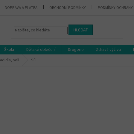
DOPRAVA A PLATBA
OBCHODNÍ PODMÍNKY
PODMÍNKY OCHRANY 
HLEDAT
Škola
Dětské oblečení
Drogerie
Zdravá výživa
adidla, soli
Sůl