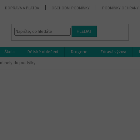
DOPRAVA A PLATBA
OBCHODNÍ PODMÍNKY
PODMÍNKY OCHRANY 
HLEDAT
Škola
Dětské oblečení
Drogerie
Zdravá výživa
ntinely do postýlky