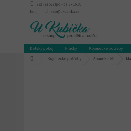
Přejít
732 772 522 (po - pá 8 - 16,30
na
hod.)
info@ukubicka.cz
obsah
Dětský pokoj
Hračky
Kojenecké potřeby
Domů
Kojenecké potřeby
Spánek dětí
Ma