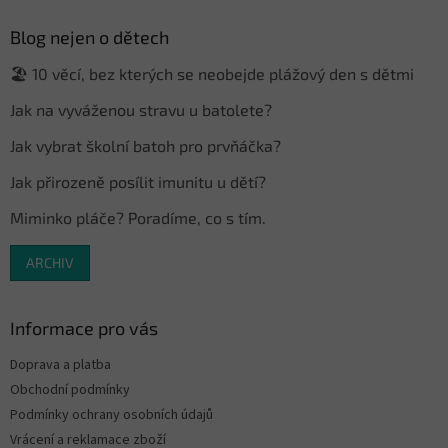
p
a
Blog nejen o dětech
t
🏖️ 10 věcí, bez kterých se neobejde plážový den s dětmi
í
Jak na vyváženou stravu u batolete?
Jak vybrat školní batoh pro prvňáčka?
Jak přirozeně posílit imunitu u dětí?
Miminko pláče? Poradíme, co s tím.
ARCHIV
Informace pro vás
Doprava a platba
Obchodní podmínky
Podmínky ochrany osobních údajů
Vrácení a reklamace zboží