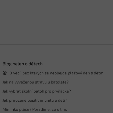
Z
á
p
a
Blog nejen o dětech
t
🏖️ 10 věcí, bez kterých se neobejde plážový den s dětmi
í
Jak na vyváženou stravu u batolete?
Jak vybrat školní batoh pro prvňáčka?
Jak přirozeně posílit imunitu u dětí?
Miminko pláče? Poradíme, co s tím.