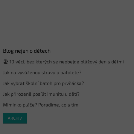
Z
á
p
a
Blog nejen o dětech
t
🏖️ 10 věcí, bez kterých se neobejde plážový den s dětmi
í
Jak na vyváženou stravu u batolete?
Jak vybrat školní batoh pro prvňáčka?
Jak přirozeně posílit imunitu u dětí?
Miminko pláče? Poradíme, co s tím.
ARCHIV