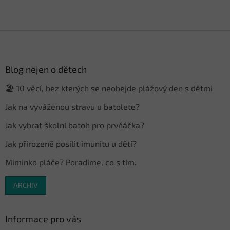
Z
á
p
a
Blog nejen o dětech
t
🏖️ 10 věcí, bez kterých se neobejde plážový den s dětmi
í
Jak na vyváženou stravu u batolete?
Jak vybrat školní batoh pro prvňáčka?
Jak přirozeně posílit imunitu u dětí?
Miminko pláče? Poradíme, co s tím.
ARCHIV
Informace pro vás