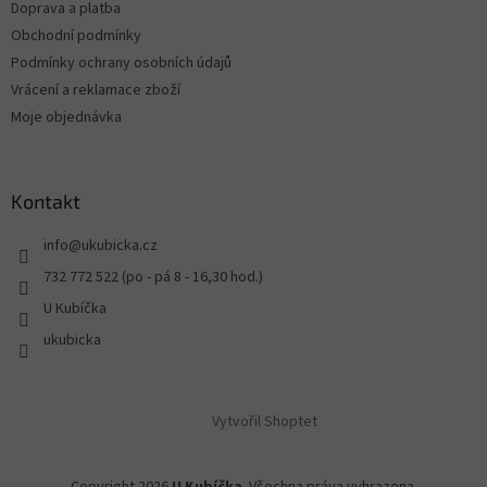
Doprava a platba
Obchodní podmínky
Podmínky ochrany osobních údajů
Vrácení a reklamace zboží
Moje objednávka
Kontakt
info
@
ukubicka.cz
732 772 522 (po - pá 8 - 16,30 hod.)
U Kubíčka
ukubicka
Vytvořil Shoptet
Copyright 2026
U Kubíčka
. Všechna práva vyhrazena.