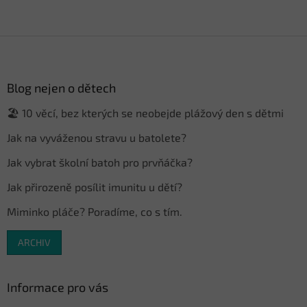
Z
á
p
a
Blog nejen o dětech
t
🏖️ 10 věcí, bez kterých se neobejde plážový den s dětmi
í
Jak na vyváženou stravu u batolete?
Jak vybrat školní batoh pro prvňáčka?
Jak přirozeně posílit imunitu u dětí?
Miminko pláče? Poradíme, co s tím.
ARCHIV
Informace pro vás