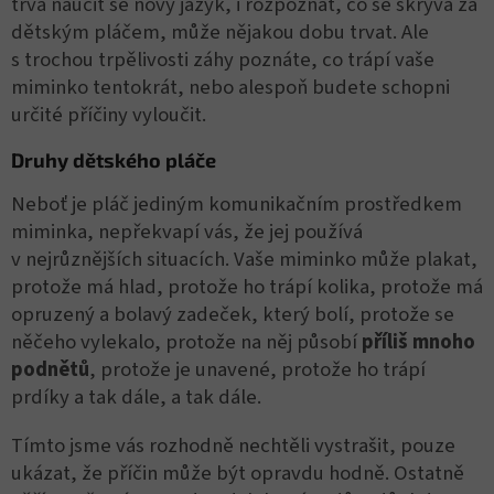
trvá naučit se nový jazyk, i rozpoznat, co se skrývá za
dětským pláčem, může nějakou dobu trvat. Ale
s trochou trpělivosti záhy poznáte, co trápí vaše
miminko tentokrát, nebo alespoň budete schopni
určité příčiny vyloučit.
Druhy dětského pláče
Neboť je pláč jediným komunikačním prostředkem
miminka, nepřekvapí vás, že jej používá
v nejrůznějších situacích. Vaše miminko může plakat,
protože má hlad, protože ho trápí kolika, protože má
opruzený a bolavý zadeček, který bolí, protože se
něčeho vylekalo, protože na něj působí
příliš mnoho
podnětů
, protože je unavené, protože ho trápí
prdíky a tak dále, a tak dále.
Tímto jsme vás rozhodně nechtěli vystrašit, pouze
ukázat, že příčin může být opravdu hodně. Ostatně