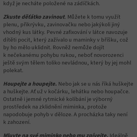
když je necháte položené na zádíčkách.
Zkuste děťátko zavinout
.
Můžete k tomu využít
plenu, přikrývku, zavinovačku nebo jakýkoli jiný
vhodný kus látky. Pevné zafixování v látce navozuje
dítěti pocit, který zažívalo u maminky v bříšku, což
by ho mělo uklidnit. Rovněž nemůže dojít
k nečekanému pohybu rukou, neboť novorozenci
ještě svým tělem toliko nevládnou, který by jej mohl
polekat.
Houpejte a houpejte.
Nebo jak se u nás říká huškejte
a huškejte. Ať už v kočárku, lehátku nebo houpačce.
Ostatně i jemné rytmické kolíbání je výborný
prostředek na zklidnění miminka, protože
napodobuje pohyb v děloze. A procházka taky není
k zahození.
Mluvte na své miminko nebo mu zpívejte.
Ideálně