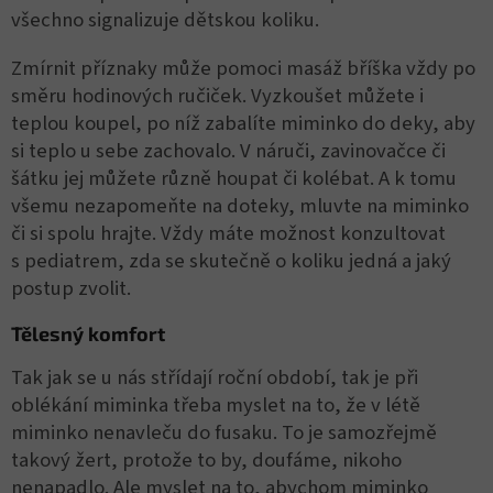
všechno signalizuje dětskou koliku.
Zmírnit příznaky může pomoci masáž bříška vždy po
směru hodinových ručiček. Vyzkoušet můžete i
teplou koupel, po níž zabalíte miminko do deky, aby
si teplo u sebe zachovalo. V náruči, zavinovačce či
šátku jej můžete různě houpat či kolébat. A k tomu
všemu nezapomeňte na doteky, mluvte na miminko
či si spolu hrajte. Vždy máte možnost konzultovat
s pediatrem, zda se skutečně o koliku jedná a jaký
postup zvolit.
Tělesný komfort
Tak jak se u nás střídají roční období, tak je při
oblékání miminka třeba myslet na to, že v létě
miminko nenavleču do fusaku. To je samozřejmě
takový žert, protože to by, doufáme, nikoho
nenapadlo. Ale myslet na to, abychom miminko