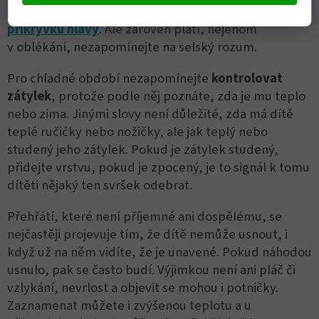
uniká skrz hlavu, je proto dobré nezapomínat na
přikrývku hlavy
. Ale zároveň platí, nejenom
v oblékání, nezapomínejte na selský rozum.
Pro chladné období nezapomínejte
kontrolovat
zátylek
, protože podle něj poznáte, zda je mu teplo
nebo zima. Jinými slovy není důležité, zda má dítě
teplé ručičky nebo nožičky, ale jak teplý nebo
studený jeho zátylek. Pokud je zátylek studený,
přidejte vrstvu, pokud je zpocený, je to signál k tomu
dítěti nějaký ten svršek odebrat.
Přehřátí, které není příjemné ani dospělému, se
nejčastěji projevuje tím, že dítě nemůže usnout, i
když už na něm vidíte, že je unavené. Pokud náhodou
usnulo, pak se často budí. Výjimkou není ani pláč či
vzlykání, nevrlost a objevit se mohou i potničky.
Zaznamenat můžete i zvýšenou teplotu a u