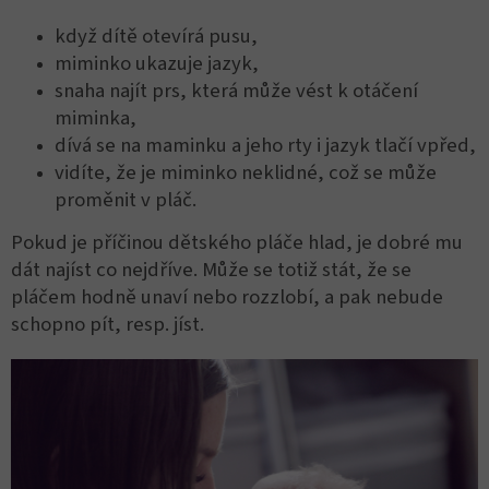
když dítě otevírá pusu,
miminko ukazuje jazyk,
snaha najít prs, která může vést k otáčení
miminka,
dívá se na maminku a jeho rty i jazyk tlačí vpřed,
vidíte, že je miminko neklidné, což se může
proměnit v pláč.
Pokud je příčinou dětského pláče hlad, je dobré mu
dát najíst co nejdříve. Může se totiž stát, že se
pláčem hodně unaví nebo rozzlobí, a pak nebude
schopno pít, resp. jíst.