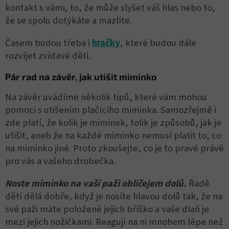
kontakt s vámi, to, že může slyšet váš hlas nebo to,
že se spolu dotýkáte a mazlíte.
Časem budou třeba i
hračky
, které budou dále
rozvíjet zvídavé děti.
Pár rad na závěr, jak utišit miminko
Na závěr uvádíme několik tipů, které vám mohou
pomoci s utišením plačícího miminka. Samozřejmě i
zde platí, že kolik je miminek, tolik je způsobů, jak je
utišit, aneb že na každé miminko nemusí platit to, co
na miminko jiné. Proto zkoušejte, co je to pravé právě
pro vás a vašeho drobečka.
Noste miminko na vaší paži obličejem dolů.
Řadě
dětí dělá dobře, když je nosíte hlavou dolů tak, že na
své paži máte položené jejich bříško a vaše dlaň je
mezi jejich nožičkami. Reagují na ni mnohem lépe než