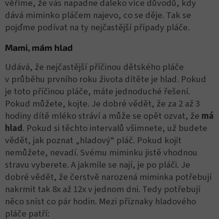
věříme, že vás napadne daleko více důvodů, kdy
dává miminko pláčem najevo, co se děje. Tak se
pojďme podívat na ty nejčastější případy pláče.
Mami, mám hlad
Udává, že nejčastější příčinou dětského pláče
v průběhu prvního roku života dítěte je hlad. Pokud
je toto příčinou pláče, máte jednoduché řešení.
Pokud můžete, kojte. Je dobré vědět, že za 2 až 3
hodiny dítě mléko stráví a může se opět ozvat, že
má
hlad
. Pokud si těchto intervalů všimnete, už budete
vědět, jak poznat „hladový“ pláč. Pokud kojit
nemůžete, nevadí. Svému miminku jistě vhodnou
stravu vyberete. A jakmile se nají, je po pláči. Je
dobré vědět, že čerstvě narozená miminka potřebují
nakrmit tak 8x až 12x v jednom dni. Tedy potřebují
něco sníst co pár hodin. Mezi příznaky hladového
pláče patří: