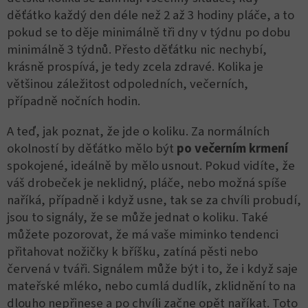
děťátko každý den déle než 2 až 3 hodiny pláče, a to
pokud se to děje minimálně tři dny v týdnu po dobu
minimálně 3 týdnů. Přesto děťátku nic nechybí,
krásně prospívá, je tedy zcela zdravé. Kolika je
většinou záležitost odpoledních, večerních,
případně nočních hodin.
A teď, jak poznat, že jde o koliku. Za normálních
okolností by děťátko mělo být
po večerním krmení
spokojené, ideálně by mělo usnout. Pokud vidíte, že
váš drobeček je neklidný, pláče, nebo možná spíše
naříká, případně i když usne, tak se za chvíli probudí,
jsou to signály, že se může jednat o koliku. Také
můžete pozorovat, že má vaše miminko tendenci
přitahovat nožičky k bříšku, zatíná pěsti nebo
červená v tváři. Signálem může být i to, že i když saje
mateřské mléko, nebo cumlá dudlík, zklidnění to na
dlouho nepřinese a po chvíli začne opět naříkat. Toto