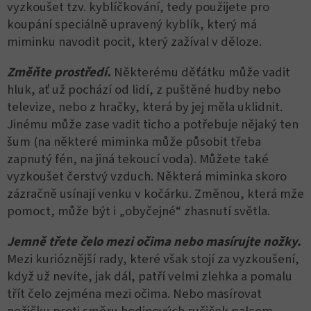
vyzkoušet tzv. kyblíčkování, tedy použijete pro
koupání speciálně upravený kyblík, který má
miminku navodit pocit, který zažíval v děloze.
Změňte prostředí.
Některému děťátku může vadit
hluk, ať už pochází od lidí, z puštěné hudby nebo
televize, nebo z hračky, která by jej měla uklidnit.
Jinému může zase vadit ticho a potřebuje nějaký ten
šum (na některé miminka může působit třeba
zapnutý fén, na jiná tekoucí voda). Můžete také
vyzkoušet čerstvý vzduch. Některá miminka skoro
zázračně usínají venku v kočárku. Změnou, která mže
pomoct, může být i „obyčejné“ zhasnutí světla.
Jemně třete čelo mezi očima nebo masírujte nožky.
Mezi kurióznější rady, které však stojí za vyzkoušení,
když už nevíte, jak dál, patří velmi zlehka a pomalu
třít čelo zejména mezi očima. Nebo masírovat