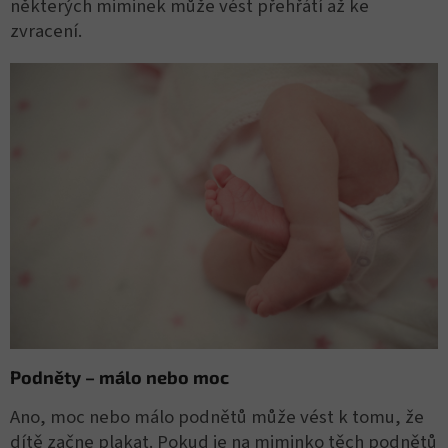
některých miminek může vést přehřátí až ke
zvracení.
Podněty – málo nebo moc
Ano, moc nebo málo podnětů může vést k tomu, že
dítě začne plakat. Pokud je na miminko těch podnětů