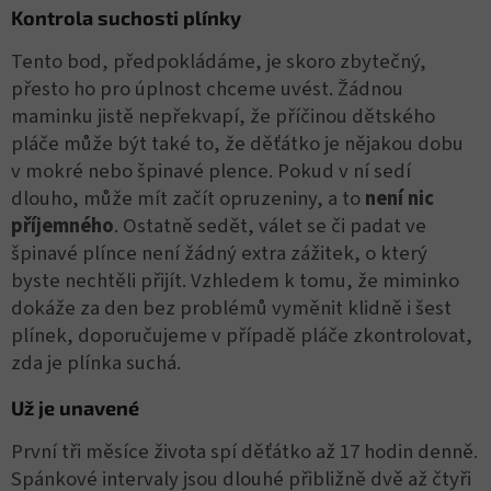
Kontrola suchosti plínky
Tento bod, předpokládáme, je skoro zbytečný,
přesto ho pro úplnost chceme uvést. Žádnou
maminku jistě nepřekvapí, že příčinou dětského
pláče může být také to, že děťátko je nějakou dobu
v mokré nebo špinavé plence. Pokud v ní sedí
dlouho, může mít začít opruzeniny, a to
není nic
příjemného
. Ostatně sedět, válet se či padat ve
špinavé plínce není žádný extra zážitek, o který
byste nechtěli přijít. Vzhledem k tomu, že miminko
dokáže za den bez problémů vyměnit klidně i šest
plínek, doporučujeme v případě pláče zkontrolovat,
zda je plínka suchá.
Už je unavené
První tři měsíce života spí děťátko až 17 hodin denně.
Spánkové intervaly jsou dlouhé přibližně dvě až čtyři