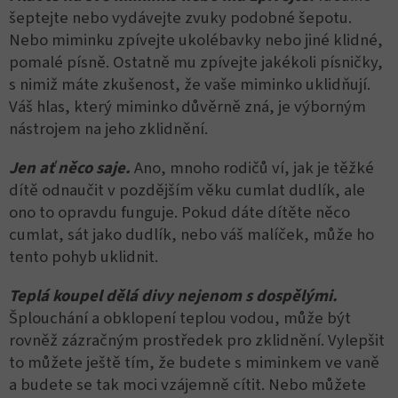
šeptejte nebo vydávejte zvuky podobné šepotu.
Nebo miminku zpívejte ukolébavky nebo jiné klidné,
pomalé písně. Ostatně mu zpívejte jakékoli písničky,
s nimiž máte zkušenost, že vaše miminko uklidňují.
Váš hlas, který miminko důvěrně zná, je výborným
nástrojem na jeho zklidnění.
Jen ať něco saje.
Ano, mnoho rodičů ví, jak je těžké
dítě odnaučit v pozdějším věku cumlat dudlík, ale
ono to opravdu funguje. Pokud dáte dítěte něco
cumlat, sát jako dudlík, nebo váš malíček, může ho
tento pohyb uklidnit.
Teplá koupel dělá divy nejenom s dospělými.
Šplouchání a obklopení teplou vodou, může být
rovněž zázračným prostředek pro zklidnění. Vylepšit
to můžete ještě tím, že budete s miminkem ve vaně
a budete se tak moci vzájemně cítit. Nebo můžete