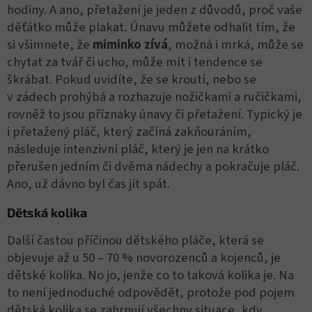
hodiny. A ano, přetažení je jeden z důvodů, proč vaše
děťátko může plakat. Únavu můžete odhalit tím, že
si všimnete, že
miminko zívá
, možná i mrká, může se
chytat za tvář či ucho, může mít i tendence se
škrábat. Pokud uvidíte, že se kroutí, nebo se
v zádech prohýbá a rozhazuje nožičkami a ručičkami,
rovněž to jsou příznaky únavy či přetažení. Typický je
i přetažený pláč, který začíná zakňouráním,
následuje intenzivní pláč, který je jen na krátko
přerušen jedním či dvěma nádechy a pokračuje pláč.
Ano, už dávno byl čas jít spát.
Dětská kolika
Další častou příčinou dětského pláče, která se
objevuje až u 50 – 70 % novorozenců a kojenců, je
dětské kolika. No jo, jenže co to taková kolika je. Na
to není jednoduché odpovědět, protože pod pojem
dětská kolika se zahrnují všechny situace, kdy