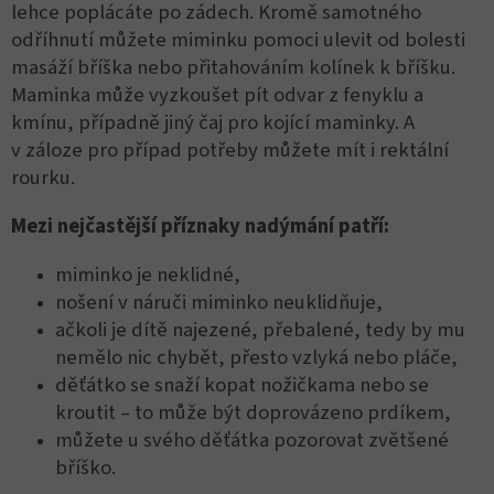
lehce poplácáte po zádech. Kromě samotného
odříhnutí můžete miminku pomoci ulevit od bolesti
masáží bříška nebo přitahováním kolínek k bříšku.
Maminka může vyzkoušet pít odvar z fenyklu a
kmínu, případně jiný čaj pro kojící maminky. A
v záloze pro případ potřeby můžete mít i rektální
rourku.
Mezi nejčastější příznaky nadýmání patří:
miminko je neklidné,
nošení v náruči miminko neuklidňuje,
ačkoli je dítě najezené, přebalené, tedy by mu
nemělo nic chybět, přesto vzlyká nebo pláče,
děťátko se snaží kopat nožičkama nebo se
kroutit – to může být doprovázeno prdíkem,
můžete u svého děťátka pozorovat zvětšené
bříško.