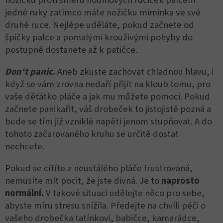
nožičku proti směru hodinových ručiček palcem
jedné ruky zatímco máte nožičku miminka ve své
druhé ruce. Nejlépe uděláte, pokud začnete od
špičky palce a pomalými krouživými pohyby do
postupně dostanete až k patičce.
Don‘t panic
.
Aneb zkuste zachovat chladnou hlavu, i
když se vám zrovna nedaří přijít na kloub tomu, pro
vaše děťátko pláče a jak mu můžete pomoci. Pokud
začnete panikařit, váš drobeček to jistojistě pozná a
bude se tím již vzniklé napětí jenom stupňovat. A do
tohoto začarovaného kruhu se určitě dostat
nechcete.
Pokud se cítíte z neustálého pláče frustrovaná,
nemusíte mít pocit, že jste divná. Je to
naprosto
normální.
V takové situaci udělejte něco pro sebe,
abyste míru stresu snížila. Předejte na chvíli péči o
vašeho drobečka tatínkovi, babičce, kamarádce,