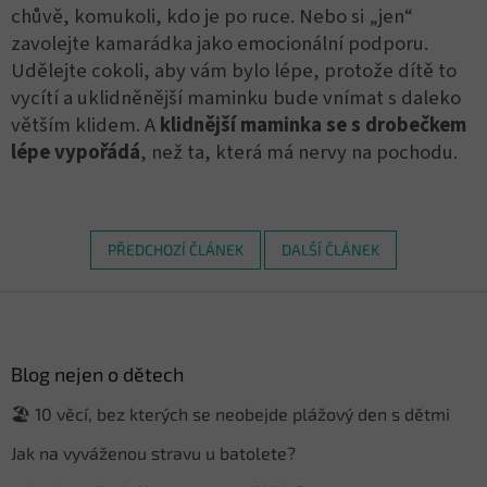
chůvě, komukoli, kdo je po ruce. Nebo si „jen“
zavolejte kamarádka jako emocionální podporu.
Udělejte cokoli, aby vám bylo lépe, protože dítě to
vycítí a uklidněnější maminku bude vnímat s daleko
větším klidem. A
klidnější maminka se s drobečkem
lépe vypořádá
, než ta, která má nervy na pochodu.
PŘEDCHOZÍ ČLÁNEK
DALŠÍ ČLÁNEK
Z
á
p
a
Blog nejen o dětech
t
🏖️ 10 věcí, bez kterých se neobejde plážový den s dětmi
í
Jak na vyváženou stravu u batolete?