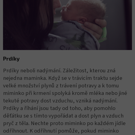
Prdíky
Prdíky neboli nadýmání. Záležitost, kterou zná
nejedna maminka. Když se v trávicím traktu sejde
velké množství plynů z trávení potravy a k tomu
miminko při krmení spolyká kromě mléka nebo jiné
tekuté potravy dost vzduchu, vzniká nadýmání.
Prdíky a říhání jsou tady od toho, aby pomohlo
děťátku se s tímto vypořádat a dost plyn a vzduch
pryč z těla. Nechte proto miminko po každém jídle
odříhnout. K odříhnutí pomůže, pokud miminko