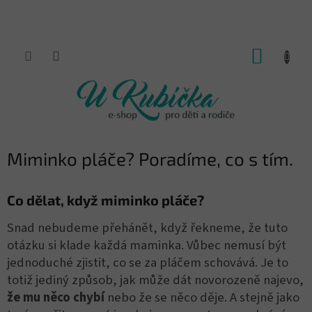
Přejít
na
obsah
NÁKUP
KOŠÍK
Miminko pláče? Poradíme, co s tím.
Co dělat, když miminko pláče?
Snad nebudeme přehánět, když řekneme, že tuto
otázku si klade každá maminka. Vůbec nemusí být
jednoduché zjistit, co se za pláčem schovává. Je to
totiž jediný způsob, jak může dát novorozeně najevo,
že mu něco chybí
nebo že se něco děje. A stejně jako