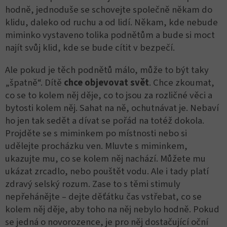
hodně, jednoduše se schovejte společně někam do
klidu, daleko od ruchu a od lidí. Někam, kde nebude
miminko vystaveno tolika podnětům a bude si moct
najít svůj klid, kde se bude cítit v bezpečí.
Ale pokud je těch podnětů málo, může to být taky
„špatně“. Dítě
chce objevovat svět
. Chce zkoumat,
co se to kolem něj děje, co to jsou za rozličné věci a
bytosti kolem něj. Sahat na ně, ochutnávat je. Nebaví
ho jen tak sedět a dívat se pořád na totéž dokola.
Projděte se s miminkem po místnosti nebo si
udělejte procházku ven. Mluvte s miminkem,
ukazujte mu, co se kolem něj nachází. Můžete mu
ukázat zrcadlo, nebo pouštět vodu. Ale i tady platí
zdravý selský rozum. Zase to s těmi stimuly
nepřehánějte – dejte děťátku čas vstřebat, co se
kolem něj děje, aby toho na něj nebylo hodně. Pokud
se jedná o novorozence, je pro něj dostačující oční