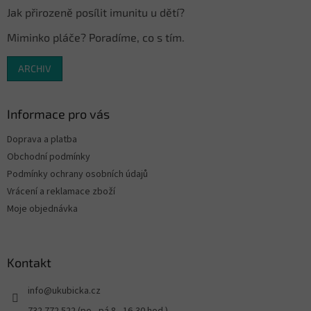
Jak přirozeně posílit imunitu u dětí?
Miminko pláče? Poradíme, co s tím.
ARCHIV
Informace pro vás
Doprava a platba
Obchodní podmínky
Podmínky ochrany osobních údajů
Vrácení a reklamace zboží
Moje objednávka
Kontakt
info
@
ukubicka.cz
732 772 522 (po - pá 8 - 16,30 hod.)