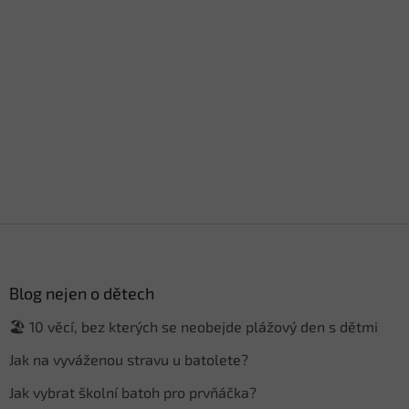
Z
á
p
a
Blog nejen o dětech
t
🏖️ 10 věcí, bez kterých se neobejde plážový den s dětmi
í
Jak na vyváženou stravu u batolete?
Jak vybrat školní batoh pro prvňáčka?