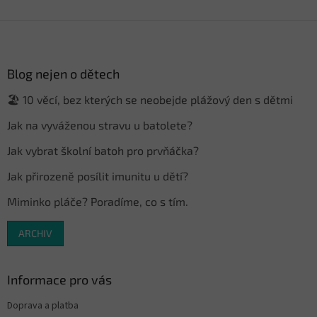
Z
á
p
a
Blog nejen o dětech
t
🏖️ 10 věcí, bez kterých se neobejde plážový den s dětmi
í
Jak na vyváženou stravu u batolete?
Jak vybrat školní batoh pro prvňáčka?
Jak přirozeně posílit imunitu u dětí?
Miminko pláče? Poradíme, co s tím.
ARCHIV
Informace pro vás
Doprava a platba