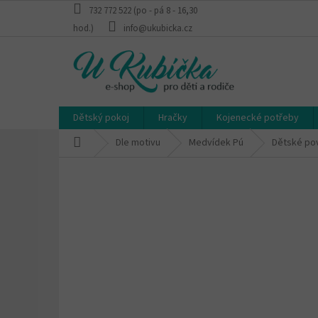
Přejít
732 772 522 (po - pá 8 - 16,30
na
hod.)
info@ukubicka.cz
obsah
Dětský pokoj
Hračky
Kojenecké potřeby
Domů
Dle motivu
Medvídek Pú
Dětské po