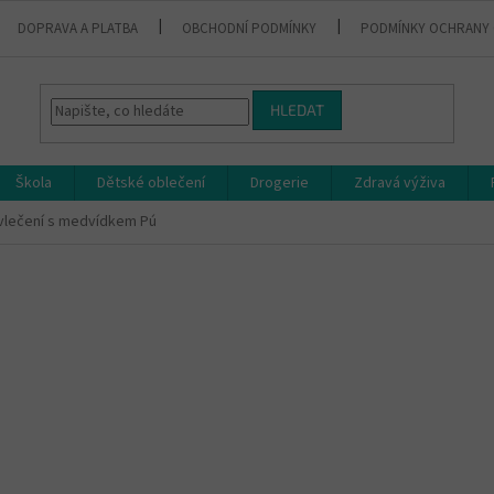
DOPRAVA A PLATBA
OBCHODNÍ PODMÍNKY
PODMÍNKY OCHRANY 
HLEDAT
Škola
Dětské oblečení
Drogerie
Zdravá výživa
vlečení s medvídkem Pú