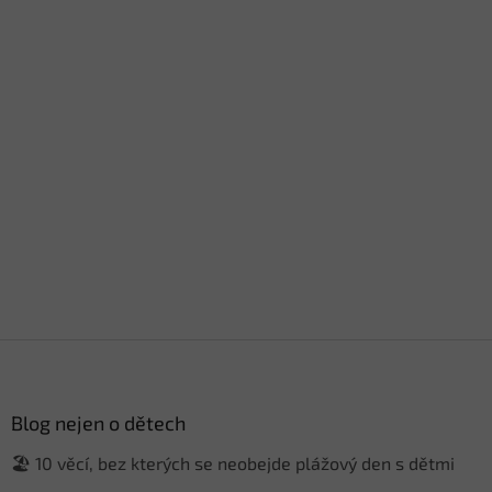
Z
á
p
a
Blog nejen o dětech
t
🏖️ 10 věcí, bez kterých se neobejde plážový den s dětmi
í