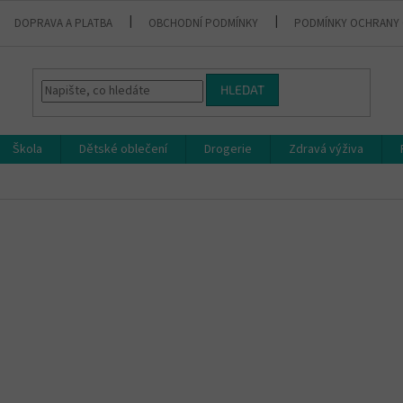
DOPRAVA A PLATBA
OBCHODNÍ PODMÍNKY
PODMÍNKY OCHRANY 
HLEDAT
Škola
Dětské oblečení
Drogerie
Zdravá výživa