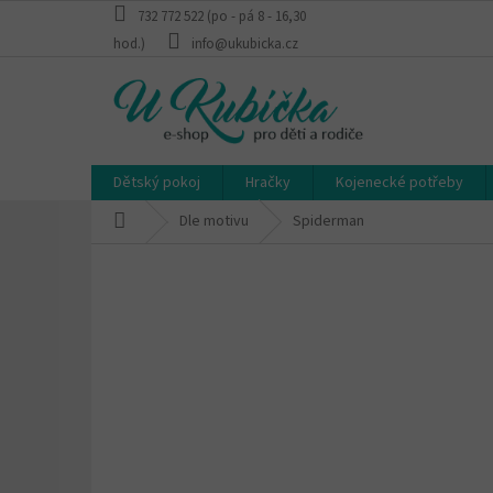
Přejít
732 772 522 (po - pá 8 - 16,30
na
hod.)
info@ukubicka.cz
obsah
Dětský pokoj
Hračky
Kojenecké potřeby
Domů
Dle motivu
Spiderman