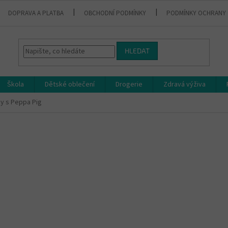
DOPRAVA A PLATBA
OBCHODNÍ PODMÍNKY
PODMÍNKY OCHRANY 
HLEDAT
Škola
Dětské oblečení
Drogerie
Zdravá výživa
y s Peppa Pig