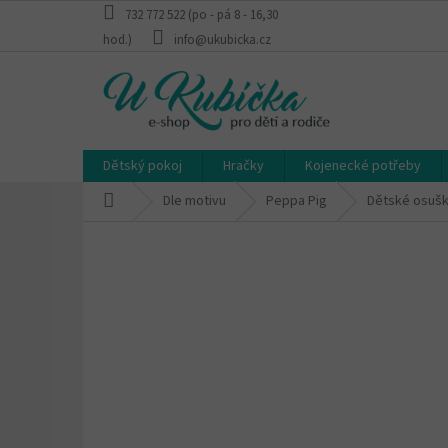
Přejít
732 772 522 (po - pá 8 - 16,30
na
hod.)
info@ukubicka.cz
obsah
Dětský pokoj
Hračky
Kojenecké potřeby
Domů
Dle motivu
Peppa Pig
Dětské osušk