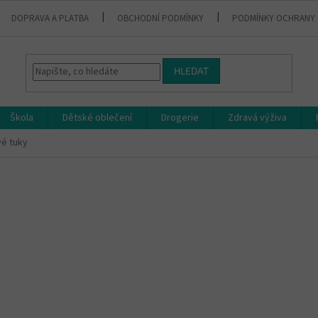
DOPRAVA A PLATBA
OBCHODNÍ PODMÍNKY
PODMÍNKY OCHRANY 
HLEDAT
Škola
Dětské oblečení
Drogerie
Zdravá výživa
é tuky