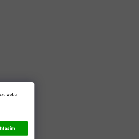
vozu webu
hlasím