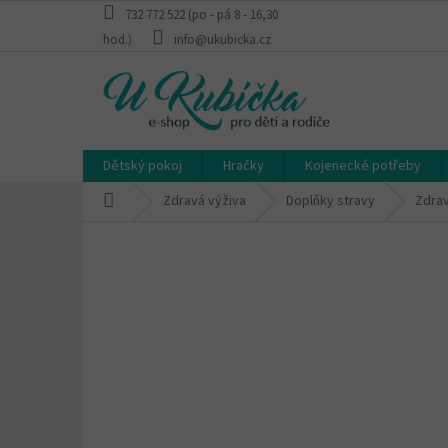
Přejít
732 772 522 (po - pá 8 - 16,30
na
hod.)
info@ukubicka.cz
obsah
Dětský pokoj
Hračky
Kojenecké potřeby
Domů
Zdravá výživa
Doplňky stravy
Zdrav