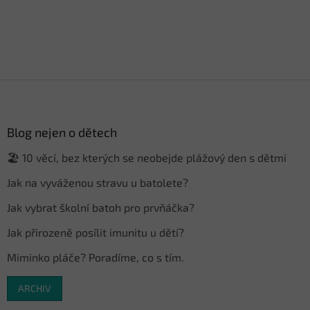
Z
á
p
a
Blog nejen o dětech
t
🏖️ 10 věcí, bez kterých se neobejde plážový den s dětmi
í
Jak na vyváženou stravu u batolete?
Jak vybrat školní batoh pro prvňáčka?
Jak přirozeně posílit imunitu u dětí?
Miminko pláče? Poradíme, co s tím.
ARCHIV