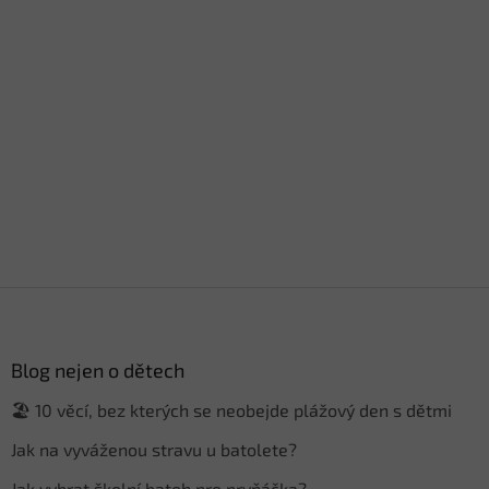
Z
á
p
a
Blog nejen o dětech
t
🏖️ 10 věcí, bez kterých se neobejde plážový den s dětmi
í
Jak na vyváženou stravu u batolete?
Jak vybrat školní batoh pro prvňáčka?