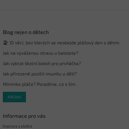
Z
á
p
a
Blog nejen o dětech
t
🏖️ 10 věcí, bez kterých se neobejde plážový den s dětmi
í
Jak na vyváženou stravu u batolete?
Jak vybrat školní batoh pro prvňáčka?
Jak přirozeně posílit imunitu u dětí?
Miminko pláče? Poradíme, co s tím.
ARCHIV
Informace pro vás
Doprava a platba