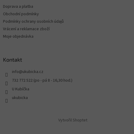
Doprava a platba
Obchodní podmínky
Podmínky ochrany osobních údajů
Vrácení a reklamace zboží
Moje objednávka
Kontakt
info
@
ukubicka.cz
732 772 522 (po - pá 8 - 16,30 hod.)
U Kubíčka
ukubicka
Vytvořil Shoptet