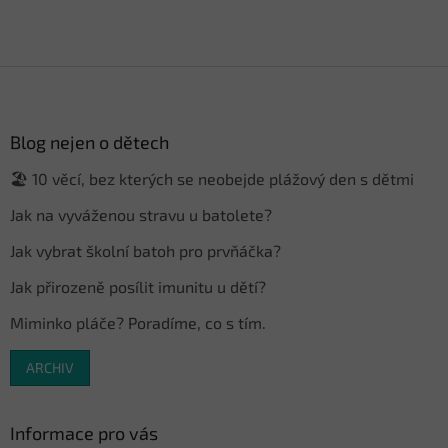
Z
á
p
a
Blog nejen o dětech
t
🏖️ 10 věcí, bez kterých se neobejde plážový den s dětmi
í
Jak na vyváženou stravu u batolete?
Jak vybrat školní batoh pro prvňáčka?
Jak přirozeně posílit imunitu u dětí?
Miminko pláče? Poradíme, co s tím.
ARCHIV
Informace pro vás