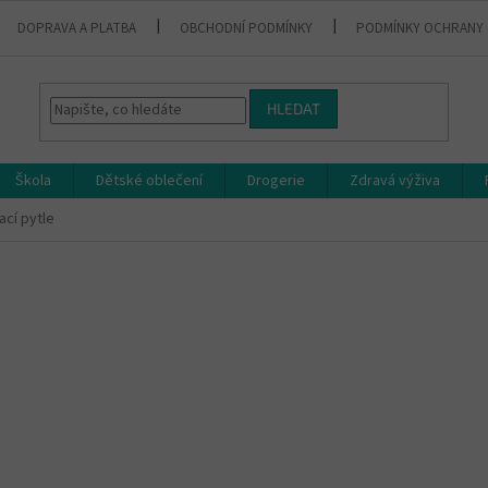
DOPRAVA A PLATBA
OBCHODNÍ PODMÍNKY
PODMÍNKY OCHRANY 
HLEDAT
Škola
Dětské oblečení
Drogerie
Zdravá výživa
ací pytle