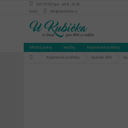
Přejít
732 772 522 (po - pá 8 - 16,30
na
hod.)
info@ukubicka.cz
obsah
Dětský pokoj
Hračky
Kojenecké potřeby
Domů
Kojenecké potřeby
Spánek dětí
Sp