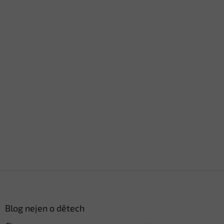
Z
á
p
a
Blog nejen o dětech
t