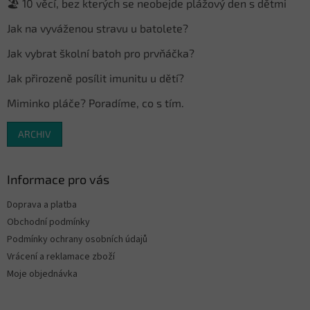
🏖️ 10 věcí, bez kterých se neobejde plážový den s dětmi
í
Jak na vyváženou stravu u batolete?
Jak vybrat školní batoh pro prvňáčka?
Jak přirozeně posílit imunitu u dětí?
Miminko pláče? Poradíme, co s tím.
ARCHIV
Informace pro vás
Doprava a platba
Obchodní podmínky
Podmínky ochrany osobních údajů
Vrácení a reklamace zboží
Moje objednávka