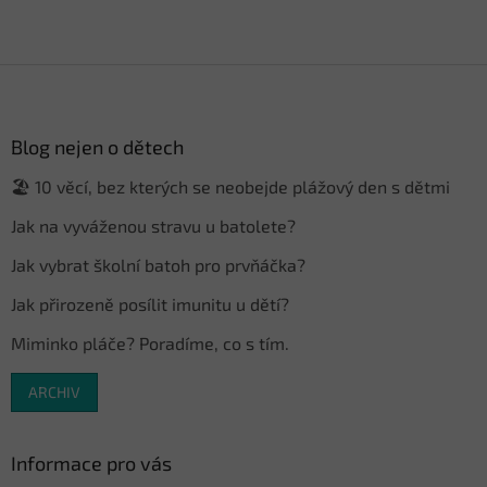
Z
á
p
a
Blog nejen o dětech
t
🏖️ 10 věcí, bez kterých se neobejde plážový den s dětmi
í
Jak na vyváženou stravu u batolete?
Jak vybrat školní batoh pro prvňáčka?
Jak přirozeně posílit imunitu u dětí?
Miminko pláče? Poradíme, co s tím.
ARCHIV
Informace pro vás