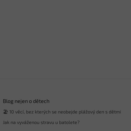
Z
á
p
a
Blog nejen o dětech
t
🏖️ 10 věcí, bez kterých se neobejde plážový den s dětmi
í
Jak na vyváženou stravu u batolete?