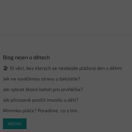
Z
á
p
a
Blog nejen o dětech
t
🏖️ 10 věcí, bez kterých se neobejde plážový den s dětmi
í
Jak na vyváženou stravu u batolete?
Jak vybrat školní batoh pro prvňáčka?
Jak přirozeně posílit imunitu u dětí?
Miminko pláče? Poradíme, co s tím.
ARCHIV