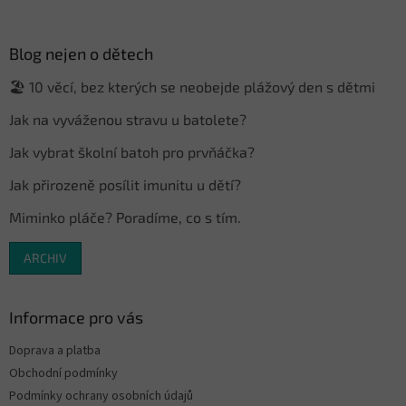
á
p
a
Blog nejen o dětech
t
🏖️ 10 věcí, bez kterých se neobejde plážový den s dětmi
í
Jak na vyváženou stravu u batolete?
Jak vybrat školní batoh pro prvňáčka?
Jak přirozeně posílit imunitu u dětí?
Miminko pláče? Poradíme, co s tím.
ARCHIV
Informace pro vás
Doprava a platba
Obchodní podmínky
Podmínky ochrany osobních údajů