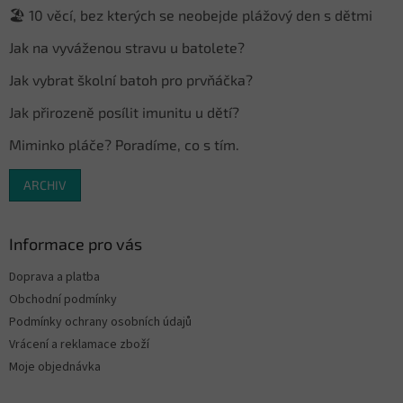
t
🏖️ 10 věcí, bez kterých se neobejde plážový den s dětmi
í
Jak na vyváženou stravu u batolete?
Jak vybrat školní batoh pro prvňáčka?
Jak přirozeně posílit imunitu u dětí?
Miminko pláče? Poradíme, co s tím.
ARCHIV
Informace pro vás
Doprava a platba
Obchodní podmínky
Podmínky ochrany osobních údajů
Vrácení a reklamace zboží
Moje objednávka