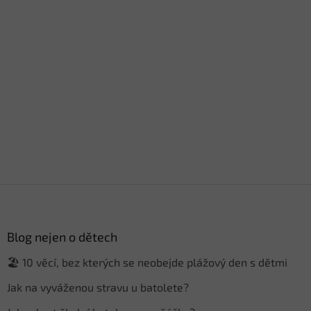
Z
á
p
a
Blog nejen o dětech
t
🏖️ 10 věcí, bez kterých se neobejde plážový den s dětmi
í
Jak na vyváženou stravu u batolete?