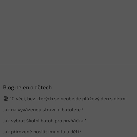
Z
á
p
a
Blog nejen o dětech
t
🏖️ 10 věcí, bez kterých se neobejde plážový den s dětmi
í
Jak na vyváženou stravu u batolete?
Jak vybrat školní batoh pro prvňáčka?
Jak přirozeně posílit imunitu u dětí?