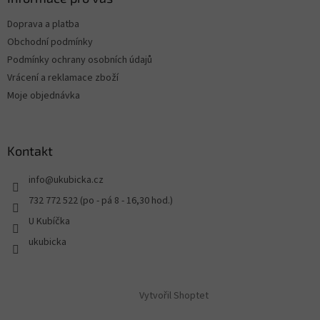
Doprava a platba
Obchodní podmínky
Podmínky ochrany osobních údajů
Vrácení a reklamace zboží
Moje objednávka
Kontakt
info
@
ukubicka.cz
732 772 522 (po - pá 8 - 16,30 hod.)
U Kubíčka
ukubicka
Vytvořil Shoptet