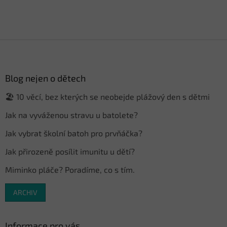
Z
á
p
a
Blog nejen o dětech
t
🏖️ 10 věcí, bez kterých se neobejde plážový den s dětmi
í
Jak na vyváženou stravu u batolete?
Jak vybrat školní batoh pro prvňáčka?
Jak přirozeně posílit imunitu u dětí?
Miminko pláče? Poradíme, co s tím.
ARCHIV
Informace pro vás