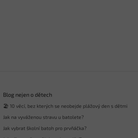
Z
á
p
a
Blog nejen o dětech
t
🏖️ 10 věcí, bez kterých se neobejde plážový den s dětmi
í
Jak na vyváženou stravu u batolete?
Jak vybrat školní batoh pro prvňáčka?