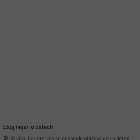
Z
á
p
a
Blog nejen o dětech
t
🏖️ 10 věcí, bez kterých se neobejde plážový den s dětmi