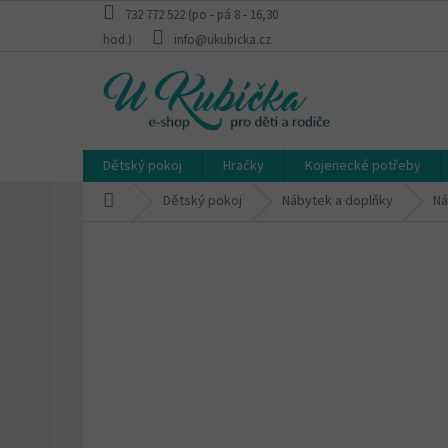
Přejít
732 772 522 (po - pá 8 - 16,30
na
hod.)
info@ukubicka.cz
obsah
Dětský pokoj
Hračky
Kojenecké potřeby
Domů
Dětský pokoj
Nábytek a doplňky
Ná