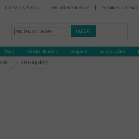
DOPRAVA A PLATBA
OBCHODNÍ PODMÍNKY
PODMÍNKY OCHRANY 
HLEDAT
Škola
Dětské oblečení
Drogerie
Zdravá výživa
dobí
Dětské poháry