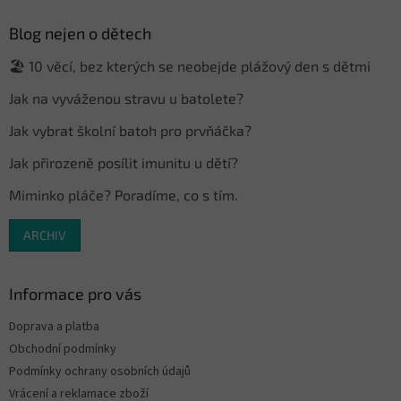
p
a
Blog nejen o dětech
t
🏖️ 10 věcí, bez kterých se neobejde plážový den s dětmi
í
Jak na vyváženou stravu u batolete?
Jak vybrat školní batoh pro prvňáčka?
Jak přirozeně posílit imunitu u dětí?
Miminko pláče? Poradíme, co s tím.
ARCHIV
Informace pro vás
Doprava a platba
Obchodní podmínky
Podmínky ochrany osobních údajů
Vrácení a reklamace zboží