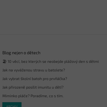
Z
á
p
a
Blog nejen o dětech
t
🏖️ 10 věcí, bez kterých se neobejde plážový den s dětmi
í
Jak na vyváženou stravu u batolete?
Jak vybrat školní batoh pro prvňáčka?
Jak přirozeně posílit imunitu u dětí?
Miminko pláče? Poradíme, co s tím.
ARCHIV