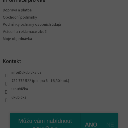
Doprava a platba
Obchodní podmínky
Podmínky ochrany osobních údajů
Vrácení a reklamace zboží
Moje objednávka
Kontakt
info
@
ukubicka.cz
732 772 522 (po - pá 8 - 16,30 hod.)
U Kubíčka
ukubicka
Vytvořil Shoptet
Můžu vám nabídnout
ANO
NE