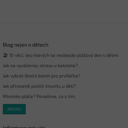
Z
á
p
a
Blog nejen o dětech
t
🏖️ 10 věcí, bez kterých se neobejde plážový den s dětmi
í
Jak na vyváženou stravu u batolete?
Jak vybrat školní batoh pro prvňáčka?
Jak přirozeně posílit imunitu u dětí?
Miminko pláče? Poradíme, co s tím.
ARCHIV
Informace pro vás