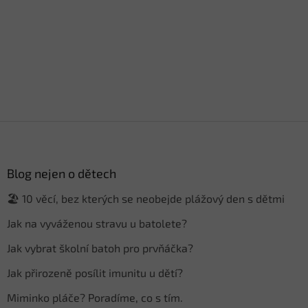
Z
á
p
a
Blog nejen o dětech
t
🏖️ 10 věcí, bez kterých se neobejde plážový den s dětmi
í
Jak na vyváženou stravu u batolete?
Jak vybrat školní batoh pro prvňáčka?
Jak přirozeně posílit imunitu u dětí?
Miminko pláče? Poradíme, co s tím.