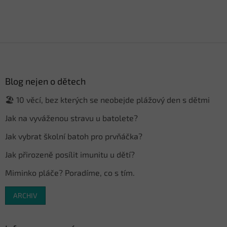
Z
á
p
a
Blog nejen o dětech
t
🏖️ 10 věcí, bez kterých se neobejde plážový den s dětmi
í
Jak na vyváženou stravu u batolete?
Jak vybrat školní batoh pro prvňáčka?
Jak přirozeně posílit imunitu u dětí?
Miminko pláče? Poradíme, co s tím.
ARCHIV