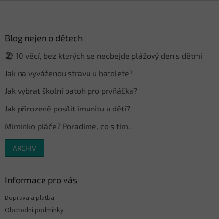
Z
á
p
a
Blog nejen o dětech
t
🏖️ 10 věcí, bez kterých se neobejde plážový den s dětmi
í
Jak na vyváženou stravu u batolete?
Jak vybrat školní batoh pro prvňáčka?
Jak přirozeně posílit imunitu u dětí?
Miminko pláče? Poradíme, co s tím.
ARCHIV
Informace pro vás
Doprava a platba
Obchodní podmínky