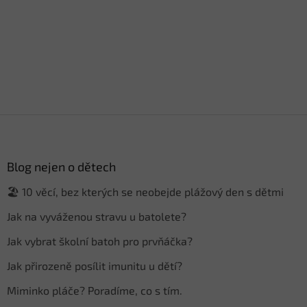
Z
á
p
a
Blog nejen o dětech
t
🏖️ 10 věcí, bez kterých se neobejde plážový den s dětmi
í
Jak na vyváženou stravu u batolete?
Jak vybrat školní batoh pro prvňáčka?
Jak přirozeně posílit imunitu u dětí?
Miminko pláče? Poradíme, co s tím.