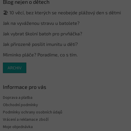
a
Blog nejen o dětech
t
🏖️ 10 věcí, bez kterých se neobejde plážový den s dětmi
í
Jak na vyváženou stravu u batolete?
Jak vybrat školní batoh pro prvňáčka?
Jak přirozeně posílit imunitu u dětí?
Miminko pláče? Poradíme, co s tím.
ARCHIV
Informace pro vás
Doprava a platba
Obchodní podmínky
Podmínky ochrany osobních údajů
Vrácení a reklamace zboží
Moje objednávka