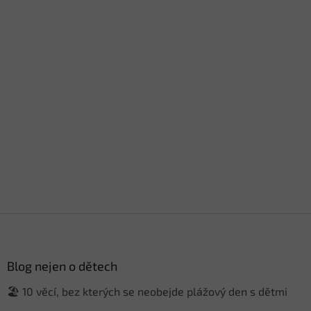
Z
á
p
a
Blog nejen o dětech
t
🏖️ 10 věcí, bez kterých se neobejde plážový den s dětmi
í