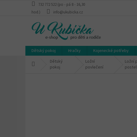
Přejít
732 772 522 (po - pá 8 - 16,30
na
hod.)
info@ukubicka.cz
obsah
Dětský pokoj
Hračky
Kojenecké potřeby
Dětský
Ložní
Ložní 
Domů
pokoj
povlečení
postel