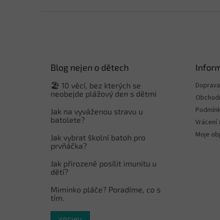
Z
á
p
a
t
Blog nejen o dětech
Infor
í
🏖️ 10 věcí, bez kterých se
Doprava 
neobejde plážový den s dětmi
Obchodn
Podmínk
Jak na vyváženou stravu u
batolete?
Vrácení 
Moje ob
Jak vybrat školní batoh pro
prvňáčka?
Jak přirozeně posílit imunitu u
dětí?
Miminko pláče? Poradíme, co s
tím.
ARCHIV