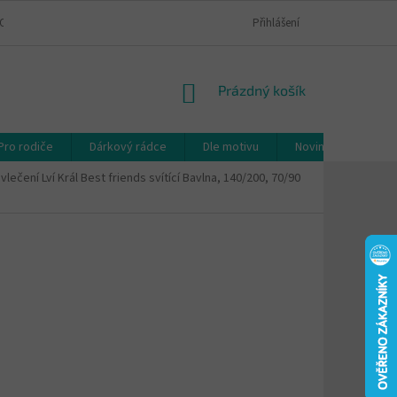
OSOBNÍCH ÚDAJŮ
VRÁCENÍ A REKLAMACE ZBOŽÍ
Přihlášení
MOJE OBJEDNÁVK
NÁKUPNÍ
Prázdný košík
KOŠÍK
Pro rodiče
Dárkový rádce
Dle motivu
Novinky
Výpr
ečení Lví Král Best friends svítící Bavlna, 140/200, 70/90