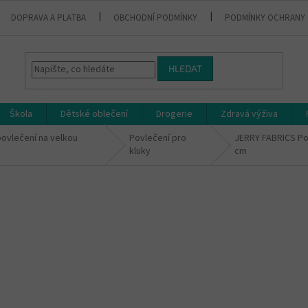
DOPRAVA A PLATBA
OBCHODNÍ PODMÍNKY
PODMÍNKY OCHRANY 
HLEDAT
Škola
Dětské oblečení
Drogerie
Zdravá výživa
povlečení na velkou
Povlečení pro
JERRY FABRICS Povl
kluky
cm