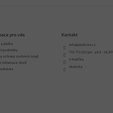
mace pro vás
Kontakt
a platba
info
@
ukubicka.cz
í podmínky
732 772 522 (po - pá 8 - 16,30 
y ochrany osobních údajů
U Kubíčka
a reklamace zboží
ukubicka
jednávka