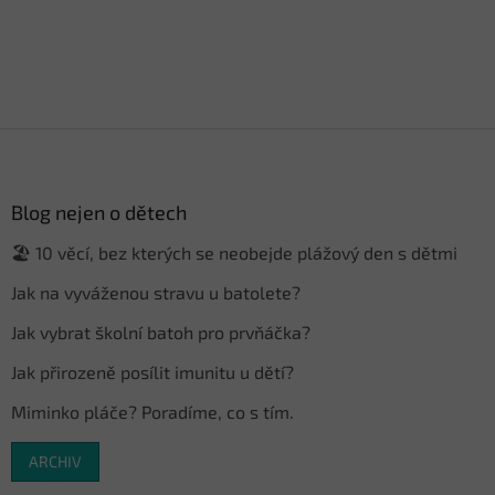
Z
á
p
a
Blog nejen o dětech
t
🏖️ 10 věcí, bez kterých se neobejde plážový den s dětmi
í
Jak na vyváženou stravu u batolete?
Jak vybrat školní batoh pro prvňáčka?
Jak přirozeně posílit imunitu u dětí?
Miminko pláče? Poradíme, co s tím.
ARCHIV