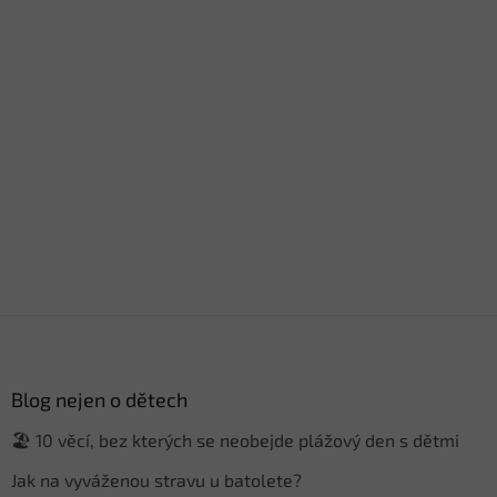
Z
á
p
a
Blog nejen o dětech
t
🏖️ 10 věcí, bez kterých se neobejde plážový den s dětmi
í
Jak na vyváženou stravu u batolete?