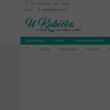
Přejít
732 772 522 (po - pá 8 - 16,30
na
hod.)
info@ukubicka.cz
obsah
Dětský pokoj
Hračky
Kojenecké potřeby
Domů
Hračky
Stavebnice
Plastové