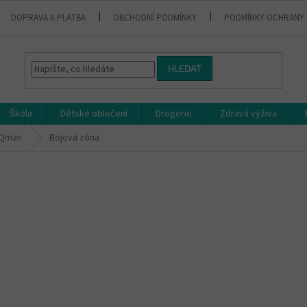
DOPRAVA A PLATBA
OBCHODNÍ PODMÍNKY
PODMÍNKY OCHRANY 
HLEDAT
Škola
Dětské oblečení
Drogerie
Zdravá výživa
Qman
Bojová zóna