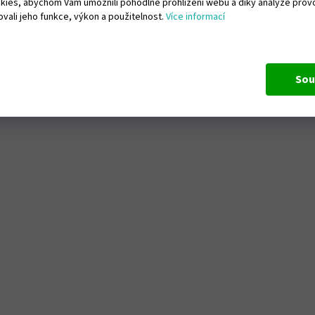
ies, abychom Vám umožnili pohodlné prohlížení webu a díky analýze pro
vali jeho funkce, výkon a použitelnost.
Více informací
Sou