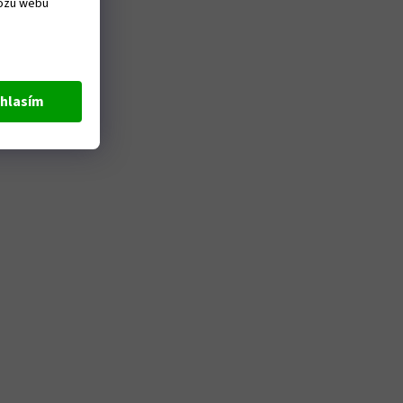
vozu webu
hlasím