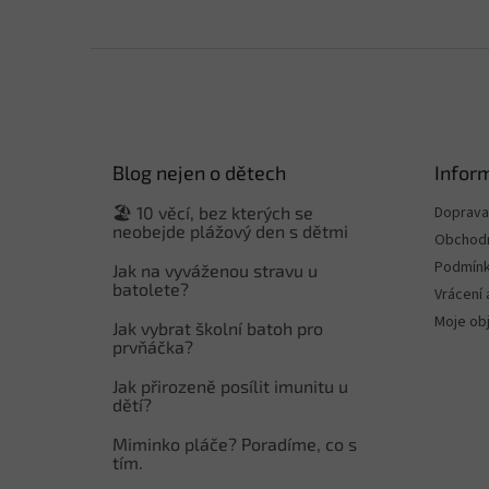
Z
á
p
a
t
Blog nejen o dětech
Infor
í
🏖️ 10 věcí, bez kterých se
Doprava 
neobejde plážový den s dětmi
Obchodn
Podmínk
Jak na vyváženou stravu u
batolete?
Vrácení 
Moje ob
Jak vybrat školní batoh pro
prvňáčka?
Jak přirozeně posílit imunitu u
dětí?
Miminko pláče? Poradíme, co s
tím.