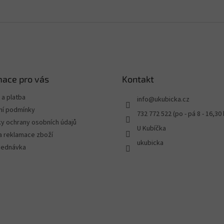
mace pro vás
Kontakt
a platba
info
@
ukubicka.cz
í podmínky
732 772 522 (po - pá 8 - 16,30 
y ochrany osobních údajů
U Kubíčka
a reklamace zboží
ukubicka
jednávka