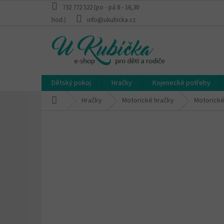
Přejít
732 772 522 (po - pá 8 - 16,30
na
hod.)
info@ukubicka.cz
obsah
Dětský pokoj
Hračky
Kojenecké potřeby
Domů
Hračky
Motorické hračky
Motorické