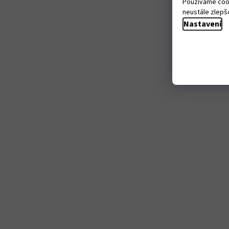
Používáme cook
neustále zlepšo
Nastavení