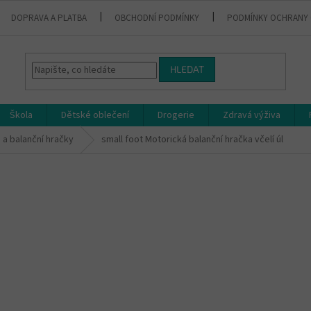
DOPRAVA A PLATBA
OBCHODNÍ PODMÍNKY
PODMÍNKY OCHRANY 
HLEDAT
Škola
Dětské oblečení
Drogerie
Zdravá výživa
 a balanční hračky
small foot Motorická balanční hračka včelí úl