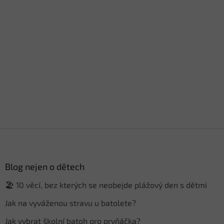
Z
á
p
a
Blog nejen o dětech
t
🏖️ 10 věcí, bez kterých se neobejde plážový den s dětmi
í
Jak na vyváženou stravu u batolete?
Jak vybrat školní batoh pro prvňáčka?