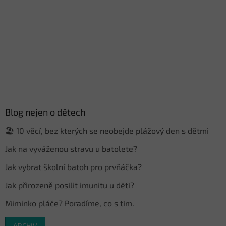
Z
á
p
a
Blog nejen o dětech
t
🏖️ 10 věcí, bez kterých se neobejde plážový den s dětmi
í
Jak na vyváženou stravu u batolete?
Jak vybrat školní batoh pro prvňáčka?
Jak přirozeně posílit imunitu u dětí?
Miminko pláče? Poradíme, co s tím.
ARCHIV