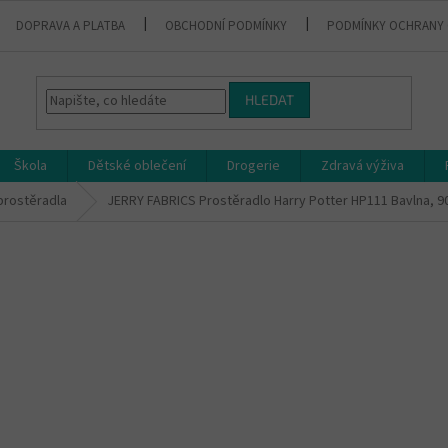
DOPRAVA A PLATBA
OBCHODNÍ PODMÍNKY
PODMÍNKY OCHRANY 
HLEDAT
Škola
Dětské oblečení
Drogerie
Zdravá výživa
prostěradla
JERRY FABRICS Prostěradlo Harry Potter HP111 Bavlna, 9