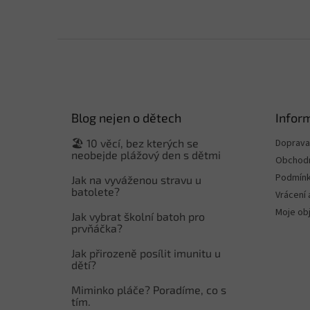
Z
á
p
a
t
Blog nejen o dětech
Infor
í
🏖️ 10 věcí, bez kterých se
Doprava 
neobejde plážový den s dětmi
Obchodn
Podmínk
Jak na vyváženou stravu u
batolete?
Vrácení 
Moje ob
Jak vybrat školní batoh pro
prvňáčka?
Jak přirozeně posílit imunitu u
dětí?
Miminko pláče? Poradíme, co s
tím.