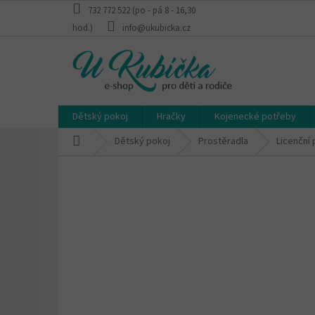
Přejít
732 772 522 (po - pá 8 - 16,30
na
hod.)
info@ukubicka.cz
obsah
Dětský pokoj
Hračky
Kojenecké potřeby
Domů
Dětský pokoj
Prostěradla
Licenční 