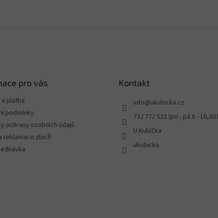
mace pro vás
Kontakt
a platba
info
@
ukubicka.cz
í podmínky
732 772 522 (po - pá 8 - 16,30 
y ochrany osobních údajů
U Kubíčka
a reklamace zboží
ukubicka
jednávka