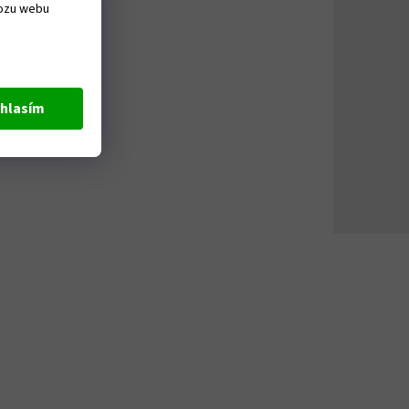
vozu webu
hlasím