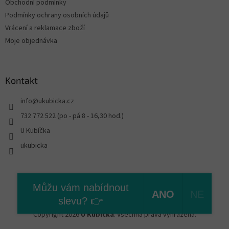
Obchodní podmínky
Podmínky ochrany osobních údajů
Vrácení a reklamace zboží
Moje objednávka
Kontakt
info
@
ukubicka.cz
732 772 522 (po - pá 8 - 16,30 hod.)
U Kubíčka
ukubicka
Vytvořil Shoptet
Můžu vám nabídnout
ANO
NE
slevu? 👉
Copyright 2026
U Kubíčka
. Všechna práva vyhrazena.