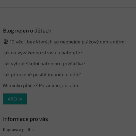
Z
á
p
a
Blog nejen o dětech
t
🏖️ 10 věcí, bez kterých se neobejde plážový den s dětmi
í
Jak na vyváženou stravu u batolete?
Jak vybrat školní batoh pro prvňáčka?
Jak přirozeně posílit imunitu u dětí?
Miminko pláče? Poradíme, co s tím.
ARCHIV
Informace pro vás
Doprava a platba